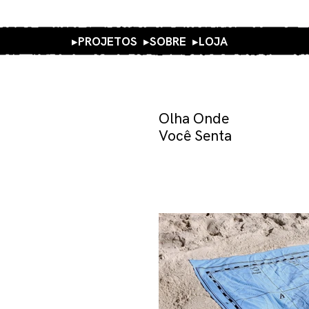
▸PROJETOS
▸SOBRE
▸
LOJA
Olha Onde
cê Senta” é um objeto
em parceria com
Você Senta
que tem por objetivo
demarcação
ixa de areia nas
s, trazendo à tona sua
ação urbanística e
 de perguntas
 sua superfície.
dade mutável, se
 de acordo com a
m vestimenta, coberta
ovisória para troca de
 circula em ambientes