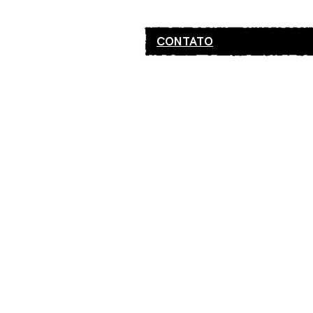
CONTATO
“Olha Onde Vo
desenvolvido 
Carmen Lages 
questionar a 
territorial
da fa
praias carioca
complexa form
social através
espalhadas por
Pela sua quali
transmutando
necessidade e
ou barreira pr
roupa, a canga