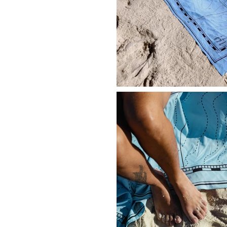
 praia e permite que
entos ultrapassem o
ico da orla para
 tudo que o constitui,
e seu acesso.
a emprestada a
ográfica para frisar a
arcatória de uma
ar a forma de uma
s despida de terra, a
ias do mar que talvez
a se estendido até o
você hoje se senta.
x, ela traz para a
ilo que séculos de
tentaram apagar, mas
ons, sorrisos e vidas,
dar um jeitinho de