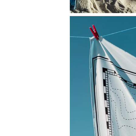
saio fotográfico:
a Machado
artins
era