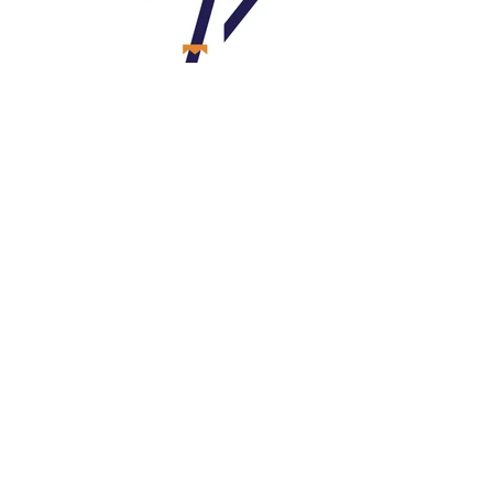
figurino para
a banda desenvolvido
por
Fara Clash Design
fotografia por
João Serra
Capa e projeto gráfico do
álbum de
estréia
da
Foli Griô Orquestra.