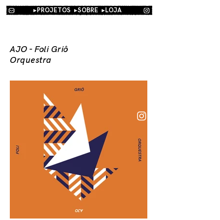
▸PROJETOS
▸SOBRE
▸
LOJA
AJO - Foli Griô
Sobre
Orquestra
Contato