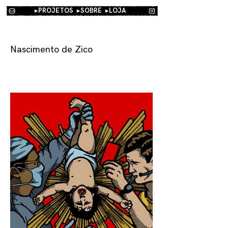
▸PROJETOS
▸SOBRE
▸
LOJA
Nascimento de Zico
Ilustração do Nascimento de Zico para a comemoração
de 70 anos do Galinho de Quintino para o Clube de
Regatas Flamengo.